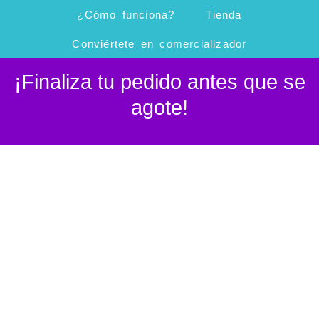
Ir
¿Cómo funciona?
Tienda
al
Conviértete en comercializador
contenido
¡Finaliza tu pedido antes que se
agote!