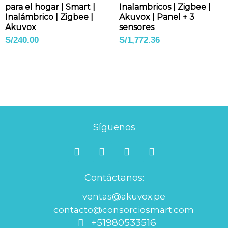
para el hogar | Smart |
Inalambricos | Zigbee |
Inalámbrico | Zigbee |
Akuvox | Panel + 3
Akuvox
sensores
S/
240.00
S/
1,772.36
Síguenos
F
I
L
Y
a
n
i
o
c
s
n
u
Contáctanos:
e
t
k
t
b
a
e
u
ventas@akuvox.pe
o
g
d
b
contacto@consorciosmart.com
o
r
i
e
+51980533516
k
a
n