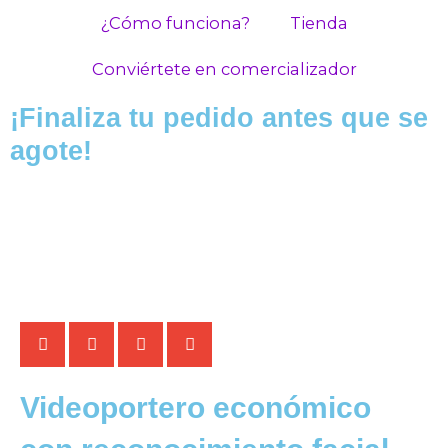
Ir
¿Cómo funciona?
Tienda
al
contenido
Conviértete en comercializador
¡Finaliza tu pedido antes que se
agote!
Videoportero económico