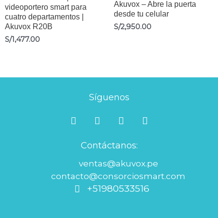
Akuvox – Abre la puerta
videoportero smart para
desde tu celular
cuatro departamentos |
Akuvox R20B
S/
2,950.00
S/
1,477.00
Síguenos
F
I
L
Y
a
n
i
o
c
s
n
u
Contáctanos:
e
t
k
t
b
a
e
u
ventas@akuvox.pe
o
g
d
b
contacto@consorciosmart.com
o
r
i
e
+51980533516
k
a
n
m