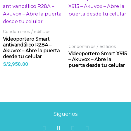
Condominios / edificios
Videoportero Smart
antivandálico R28A –
Condominios / edificios
Akuvox – Abre la puerta
Videoportero Smart X915
desde tu celular
– Akuvox – Abre la
S/
2,950.00
puerta desde tu celular
Síguenos
F
I
L
Y