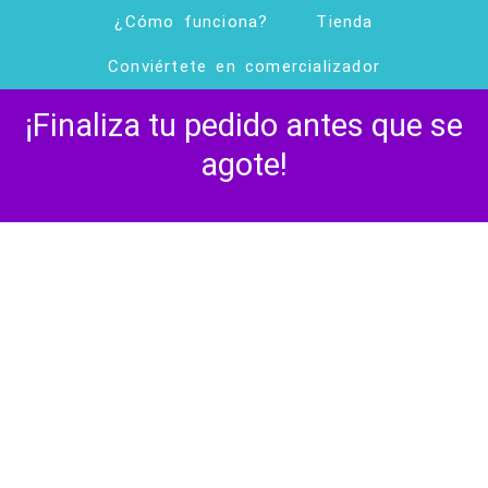
Ir
¿Cómo funciona?
Tienda
al
Conviértete en comercializador
contenido
¡Finaliza tu pedido antes que se
agote!